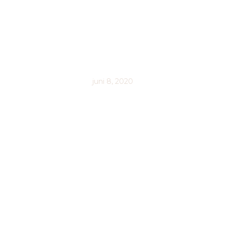
SOLSMART, SÅ
FÅR DU DET
PERFEKTA
SOMMARHÅRET
juni 8, 2020