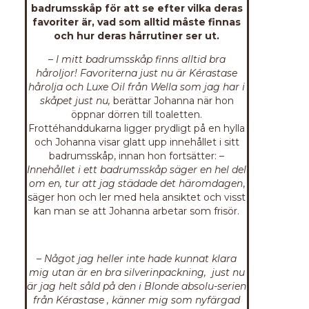
badrumsskåp för att se efter vilka deras
favoriter är, vad som alltid måste finnas
och hur deras hårrutiner ser ut.
– I mitt badrumsskåp finns alltid bra
håroljor! Favoriterna just nu är Kérastase
hårolja och Luxe Oil från Wella som jag har i
skåpet just nu,
berättar Johanna när hon
öppnar dörren till toaletten.
Frottéhanddukarna ligger prydligt på en hylla
och Johanna visar glatt upp innehållet i sitt
badrumsskåp, innan hon fortsätter:
–
Innehållet i ett badrumsskåp säger en hel del
om en, tur att jag städade det häromdagen
,
säger hon och ler med hela ansiktet och visst
kan man se att Johanna arbetar som frisör.
– Något jag heller inte hade kunnat klara
mig utan är en bra silverinpackning, just nu
är jag helt såld på den i Blonde absolu-serien
från Kérastase , känner mig som nyfärgad