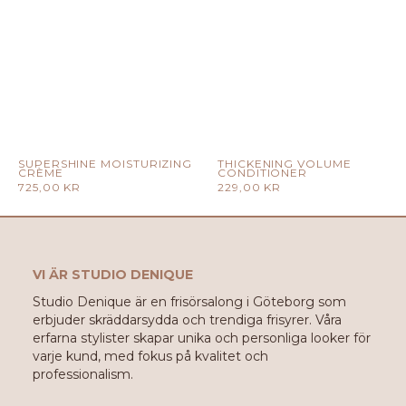
SUPERSHINE MOISTURIZING
THICKENING VOLUME
CRÈME
CONDITIONER
725,00
KR
229,00
KR
VI ÄR STUDIO DENIQUE
Studio Denique är en frisörsalong i Göteborg som
erbjuder skräddarsydda och trendiga frisyrer. Våra
erfarna stylister skapar unika och personliga looker för
varje kund, med fokus på kvalitet och
professionalism.