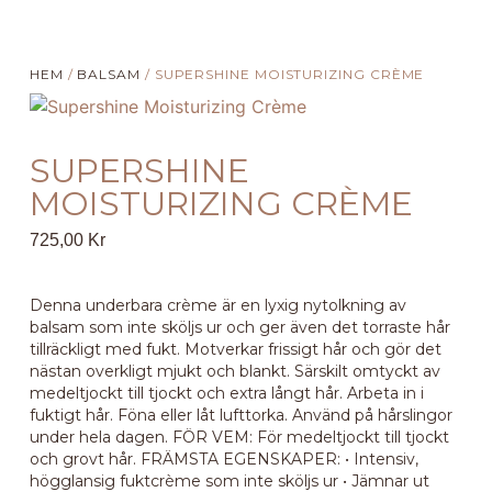
HEM
/
BALSAM
/ SUPERSHINE MOISTURIZING CRÈME
SUPERSHINE
MOISTURIZING CRÈME
725,00
Kr
Denna underbara crème är en lyxig nytolkning av
balsam som inte sköljs ur och ger även det torraste hår
tillräckligt med fukt. Motverkar frissigt hår och gör det
nästan overkligt mjukt och blankt. Särskilt omtyckt av
medeltjockt till tjockt och extra långt hår. Arbeta in i
fuktigt hår. Föna eller låt lufttorka. Använd på hårslingor
under hela dagen. FÖR VEM: För medeltjockt till tjockt
och grovt hår. FRÄMSTA EGENSKAPER: • Intensiv,
högglansig fuktcrème som inte sköljs ur • Jämnar ut