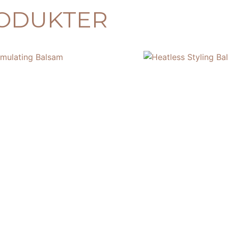
ODUKTER
LATING BALSAM
HEATLESS STYLIN
615,00
kr
 I VARUKORG
LÄGG TILL I VARUKORG