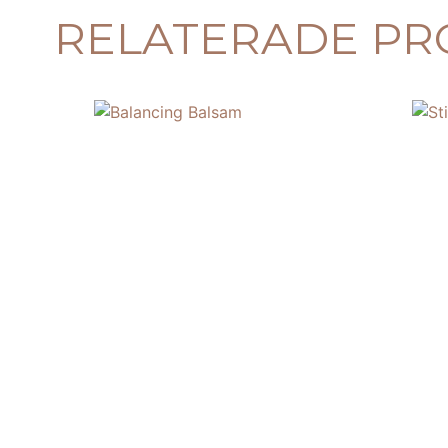
RELATERADE PR
BALANCING BALSAM
STIMU
368,00
kr
368,00
kr
LÄGG TILL I VARUKORG
LÄGG TILL