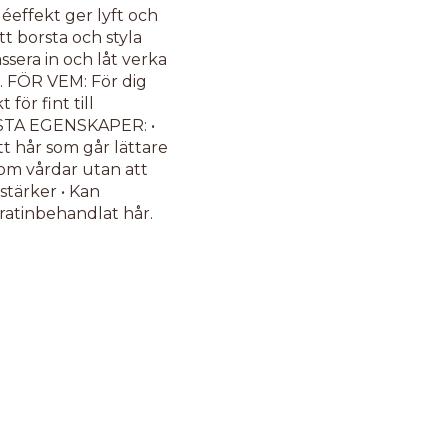
effekt ger lyft och
tt borsta och styla
ssera in och låt verka
r. FÖR VEM: För dig
 för fint till
STA EGENSKAPER: •
tt hår som går lättare
som vårdar utan att
stärker • Kan
ratinbehandlat hår.