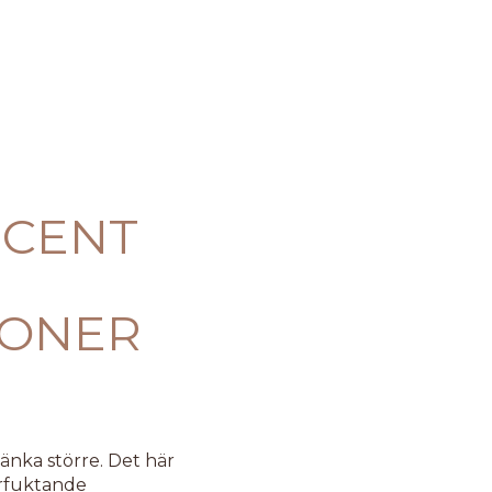
ICENT
E
IONER
 tänka större. Det här
rfuktande