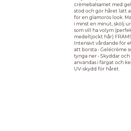
crèmebalsamet med gelé
stöd och gör håret lätt a
för en glamorös look. Ma
i minst en minut, skölj u
som vill ha volym (perfekt
medeltjockt hår) FRÄM
Intensivt vårdande för e
att borsta • Gelécrème 
tynga ner • Skyddar och 
användas i färgat och ke
UV-skydd för håret.