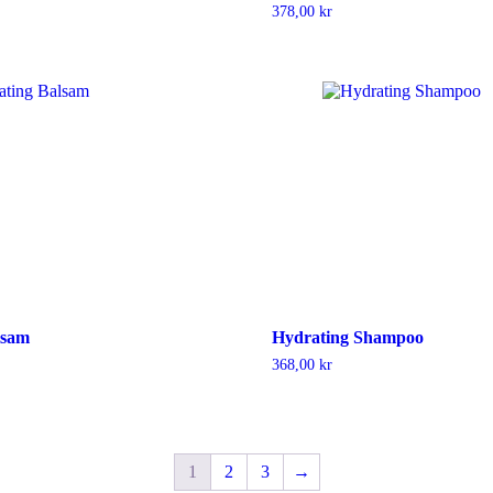
378,00
kr
lsam
Hydrating Shampoo
368,00
kr
1
2
3
→