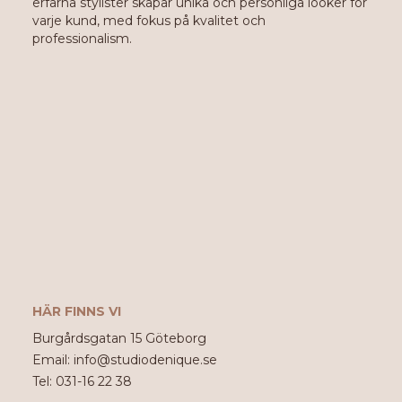
erfarna stylister skapar unika och personliga looker för
varje kund, med fokus på kvalitet och
professionalism.
HÄR FINNS VI
Burgårdsgatan 15 Göteborg
Email: info@studiodenique.se
Tel: 031-16 22 38