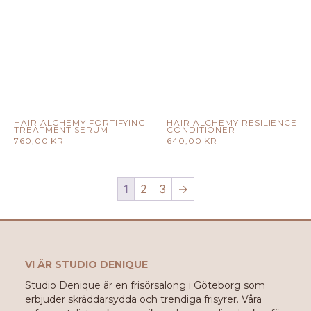
HAIR ALCHEMY FORTIFYING
HAIR ALCHEMY RESILIENCE
TREATMENT SERUM
CONDITIONER
760,00
KR
640,00
KR
1
2
3
→
VI ÄR STUDIO DENIQUE
Studio Denique är en frisörsalong i Göteborg som
erbjuder skräddarsydda och trendiga frisyrer. Våra