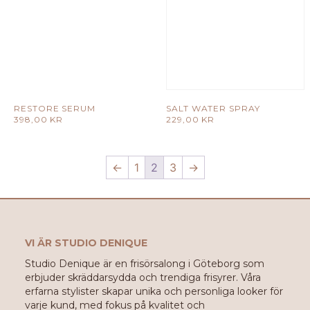
RESTORE SERUM
SALT WATER SPRAY
398,00
KR
229,00
KR
←
1
2
3
→
VI ÄR STUDIO DENIQUE
Studio Denique är en frisörsalong i Göteborg som
erbjuder skräddarsydda och trendiga frisyrer. Våra
erfarna stylister skapar unika och personliga looker för
varje kund, med fokus på kvalitet och