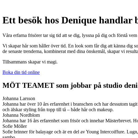
Ett besök hos Denique handlar 
Våra erfarna frisörer tar sig tid att se dig, lyssna på dig och förstå ve
Vi skapar hår som håller över tid. En look som får dig att känna dig 
de senaste trenderna, kombinerat med dina önskemål, skapar vi result
Tillsammans skapar vi magi.​
Boka din tid online
MÖT TEAMET som jobbar på studio deni
Johanna Larsson
Johanna har över 10 års erfarenhet i branschen och har dessutom tagit 
och älskar styling från topp till tå – både hår och makeup.
Johanna Nordblom
Johanna har 16 års erfarenhet som frisör och innehar Mästerbrevet. Hon 
Sofie Möller
Sofie brinner för balayage och är en del av Young Intercoiffure. Lug
sambo.