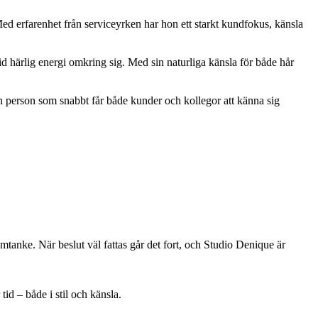
 Med erfarenhet från serviceyrken har hon ett starkt kundfokus, känsla
id härlig energi omkring sig. Med sin naturliga känsla för både hår
– en person som snabbt får både kunder och kollegor att känna sig
anke. När beslut väl fattas går det fort, och Studio Denique är
id – både i stil och känsla.