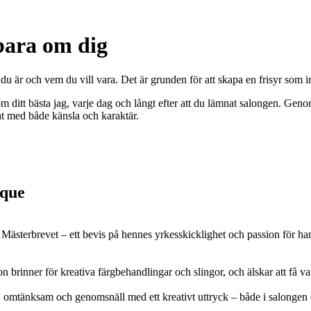
bara om dig
m du är och vem du vill vara. Det är grunden för att skapa en frisyr som i
som ditt bästa jag, varje dag och långt efter att du lämnat salongen. G
at med både känsla och karaktär.
que
Mästerbrevet – ett bevis på hennes yrkesskicklighet och passion för han
brinner för kreativa färgbehandlingar och slingor, och älskar att få varje
n, omtänksam och genomsnäll med ett kreativt uttryck – både i salongen 