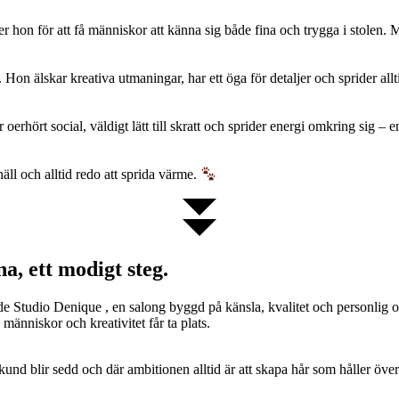
nner hon för att få människor att känna sig både fina och trygga i stolen.
on älskar kreativa utmaningar, har ett öga för detaljer och sprider allt
 oerhört social, väldigt lätt till skratt och sprider energi omkring sig 
äll och alltid redo att sprida värme.
a, ett modigt steg.
 Studio Denique , en salong byggd på känsla, kvalitet och personlig omt
 människor och kreativitet får ta plats.
und blir sedd och där ambitionen alltid är att skapa hår som håller över t