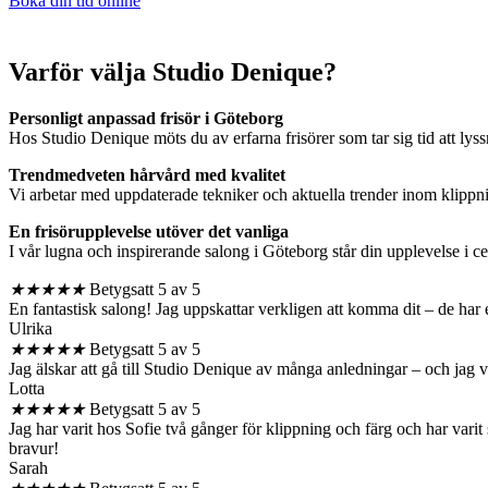
Boka din tid online
Varför välja Studio Denique?
Personligt anpassad frisör i Göteborg
Hos Studio Denique möts du av erfarna frisörer som tar sig tid att lyssn
Trendmedveten hårvård med kvalitet
Vi arbetar med uppdaterade tekniker och aktuella trender inom klippning
En frisörupplevelse utöver det vanliga
I vår lugna och inspirerande salong i Göteborg står din upplevelse i ce
★
★
★
★
★
Betygsatt 5 av 5
En fantastisk salong! Jag uppskattar verkligen att komma dit – de har
Ulrika
★
★
★
★
★
Betygsatt 5 av 5
Jag älskar att gå till Studio Denique av många anledningar – och jag ve
Lotta
★
★
★
★
★
Betygsatt 5 av 5
Jag har varit hos Sofie två gånger för klippning och färg och har var
bravur!
Sarah