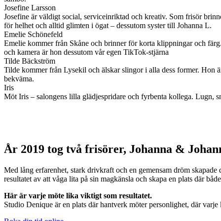
Josefine Larsson
Josefine är väldigt social, serviceinriktad och kreativ. Som frisör bri
för helhet och alltid glimten i ögat – dessutom syster till Johanna L.
Emelie Schönefeld
Emelie kommer från Skåne och brinner för korta klippningar och färg. H
och kamera är hon dessutom vår egen TikTok-stjärna
Tilde Bäckström
Tilde kommer från Lysekil och älskar slingor i alla dess former. Hon är
bekväma.
Iris
Möt Iris – salongens lilla glädjespridare och fyrbenta kollega. Lugn, sn
År 2019 tog två frisörer, Johanna & Johann
Med lång erfarenhet, stark drivkraft och en gemensam dröm skapade de
resultatet av att våga lita på sin magkänsla och skapa en plats där både
Här är varje möte lika viktigt som resultatet.
Studio Denique är en plats där hantverk möter personlighet, där varje k