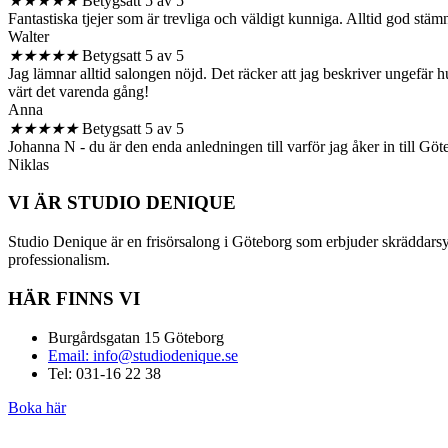
★
★
★
★
★
Betygsatt 5 av 5
Fantastiska tjejer som är trevliga och väldigt kunniga. Alltid god st
Walter
★
★
★
★
★
Betygsatt 5 av 5
Jag lämnar alltid salongen nöjd. Det räcker att jag beskriver ungefär hur 
värt det varenda gång!
Anna
★
★
★
★
★
Betygsatt 5 av 5
Johanna N - du är den enda anledningen till varför jag åker in till Göt
Niklas
VI ÄR STUDIO DENIQUE
Studio Denique är en frisörsalong i Göteborg som erbjuder skräddarsyd
professionalism.
HÄR FINNS VI
Burgårdsgatan 15 Göteborg
Email: info@studiodenique.se
Tel: 031-16 22 38
Boka här